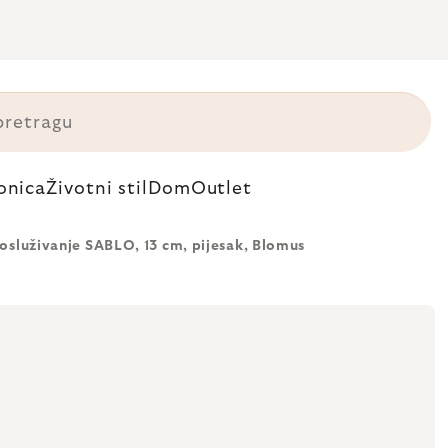
onica
Životni stil
Dom
Outlet
posluživanje SABLO, 13 cm, pijesak, Blomus