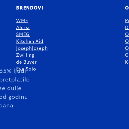
BRENDOVI
O
WMF
P
Alessi
D
SMEG
O
Kitchen Aid
O
JosephJoseph
O
Zwilling
G
de Buyer
K
Eva Solo
85% ljudi
pretplatilo
se dulje
od godinu
dana