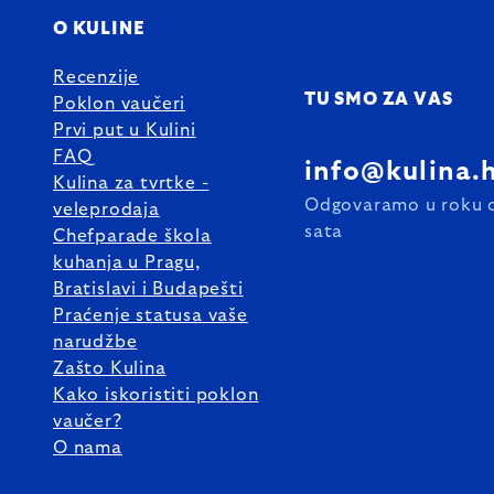
O KULINE
Recenzije
TU SMO ZA VAS
Poklon vaučeri
Prvi put u Kulini
FAQ
info@kulina.
Kulina za tvrtke -
Odgovaramo u roku 
veleprodaja
sata
Chefparade škola
kuhanja u Pragu,
Bratislavi i Budapešti
Praćenje statusa vaše
narudžbe
Zašto Kulina
Kako iskoristiti poklon
vaučer?
O nama