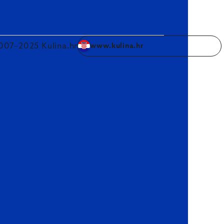
007–2025 Kulina.hr
www.kulina.hr