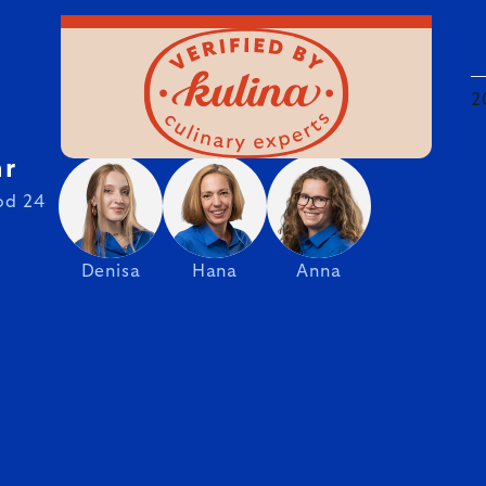
2
hr
od 24
Denisa
Hana
Anna