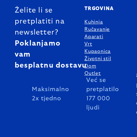
TRGOVINA
Želite li se
pretplatiti na
Kuhinja
Ručavanje
newsletter?
Aparati
Poklanjamo
Vrt
Kupaonica
vam
Životni stil
besplatnu dostavu
Dom
Outlet
Već se
Maksimalno
pretplatilo
2x tjedno
177 000
ljudi