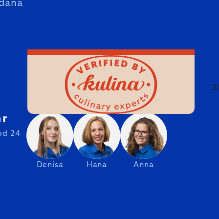
dana
2
hr
od 24
Denisa
Hana
Anna