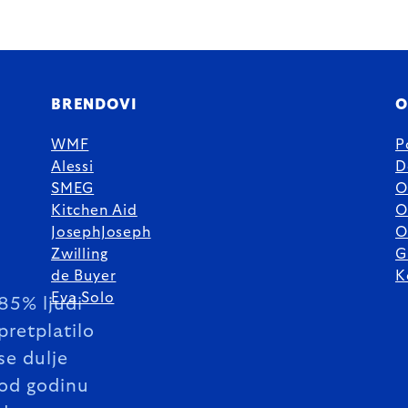
BRENDOVI
O
WMF
P
Alessi
D
SMEG
O
Kitchen Aid
O
JosephJoseph
O
Zwilling
G
de Buyer
K
Eva Solo
85% ljudi
pretplatilo
se dulje
od godinu