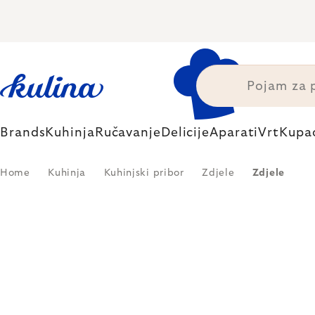
Skip
to
content
Brands
Kuhinja
Ručavanje
Delicije
Aparati
Vrt
Kupa
Home
Kuhinja
Kuhinjski pribor
Zdjele
Zdjele