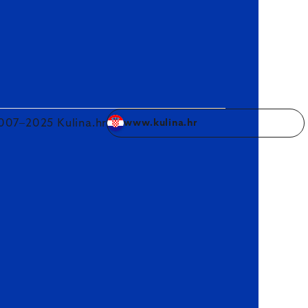
007–2025 Kulina.hr
www.kulina.hr