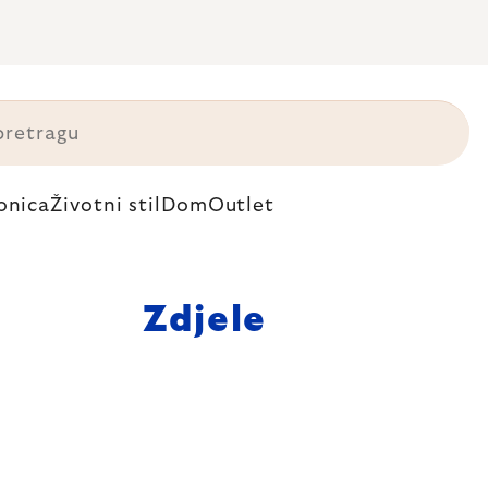
onica
Životni stil
Dom
Outlet
Zdjele