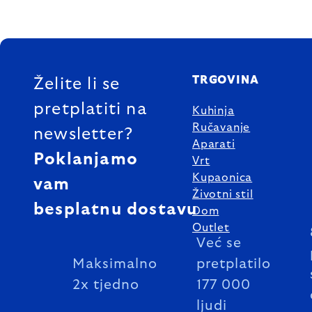
FOOTER
TRGOVINA
Želite li se
pretplatiti na
Kuhinja
Ručavanje
newsletter?
Aparati
Poklanjamo
Vrt
Kupaonica
vam
Životni stil
besplatnu dostavu
Dom
Outlet
Već se
Maksimalno
pretplatilo
2x tjedno
177 000
ljudi