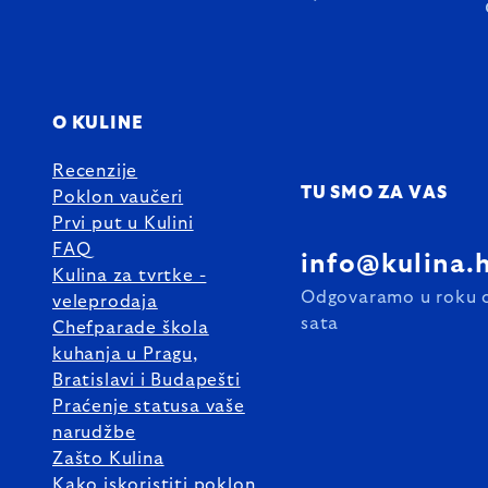
O KULINE
Recenzije
TU SMO ZA VAS
Poklon vaučeri
Prvi put u Kulini
FAQ
info@kulina.
Kulina za tvrtke -
Odgovaramo u roku 
veleprodaja
sata
Chefparade škola
kuhanja u Pragu,
Bratislavi i Budapešti
Praćenje statusa vaše
narudžbe
Zašto Kulina
Kako iskoristiti poklon