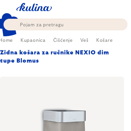
Skip
to
content
Home
Kupaonica
Čišćenje
Veš
Košare
Zidna košara za ručnike NEXIO dim
tupe Blomus