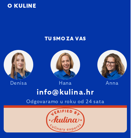
O KULINE
TU SMO ZA VAS
Denisa
Hana
Anna
info@kulina.hr
Odgovaramo u roku od 24 sata