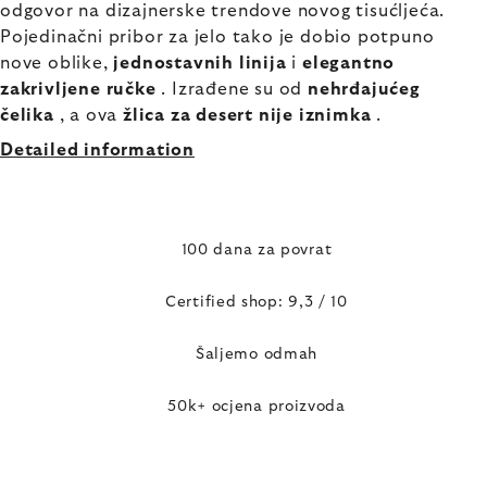
odgovor na dizajnerske trendove novog tisućljeća.
Pojedinačni pribor za jelo tako je dobio potpuno
nove oblike,
jednostavnih linija
i
elegantno
zakrivljene ručke
. Izrađene su od
nehrđajućeg
čelika
, a ova
žlica za desert nije iznimka
.
Detailed information
100 dana za povrat
Certified shop: 9,3 / 10
Šaljemo odmah
50k+ ocjena proizvoda