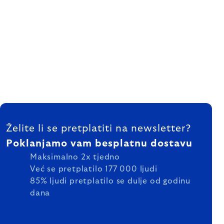
FOOTER
Želite li se pretplatiti na newsletter?
Poklanjamo vam besplatnu dostavu
Maksimalno 2x tjedno
Već se pretplatilo 177 000 ljudi
85% ljudi pretplatilo se dulje od godinu
dana