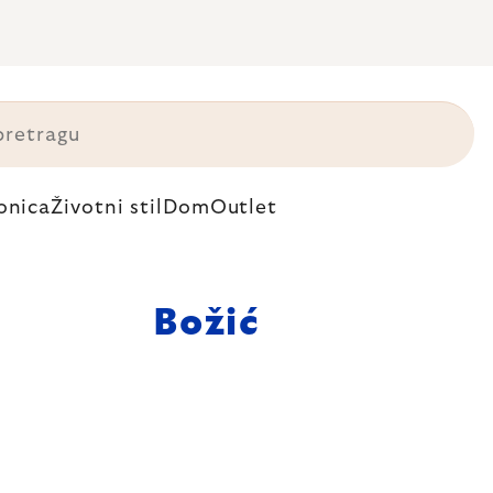
onica
Životni stil
Dom
Outlet
Božić