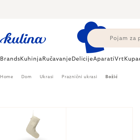
Skip
to
content
Brands
Kuhinja
Ručavanje
Delicije
Aparati
Vrt
Kupa
Home
Dom
Ukrasi
Praznični ukrasi
Božić