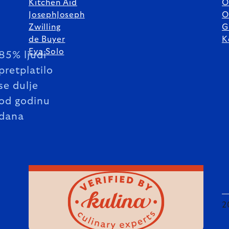
Kitchen Aid
O
JosephJoseph
O
Zwilling
G
de Buyer
K
Eva Solo
85% ljudi
pretplatilo
se dulje
od godinu
dana
2