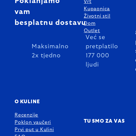
Poklanjamo
Vrt
Kupaonica
vam
Životni stil
besplatnu dostavu
Dom
Outlet
Već se
Maksimalno
pretplatilo
2x tjedno
177 000
ljudi
O KULINE
Recenzije
TU SMO ZA VAS
Poklon vaučeri
Prvi put u Kulini