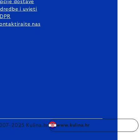
pcije dostave
dredbe i uvjeti
DPR
ontaktirajte nas
007–2025 Kulina.hr
www.kulina.hr