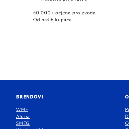
50 000+ ocjena proizvoda
Od naših kupaca
BRENDOVI
O
WMF
P
Alessi
D
SMEG
O