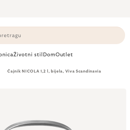
onica
Životni stil
Dom
Outlet
Čajnik NICOLA 1,2 l, bijela, Viva Scandinavia