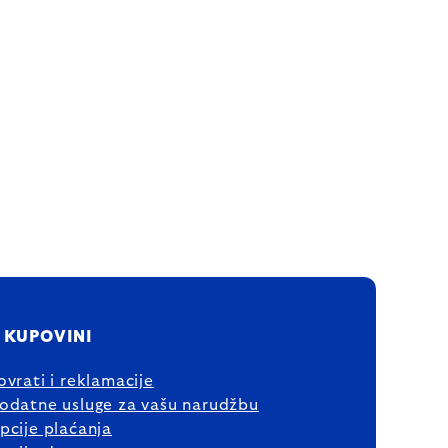
 KUPOVINI
ovrati i reklamacije
odatne usluge za vašu narudžbu
pcije plaćanja