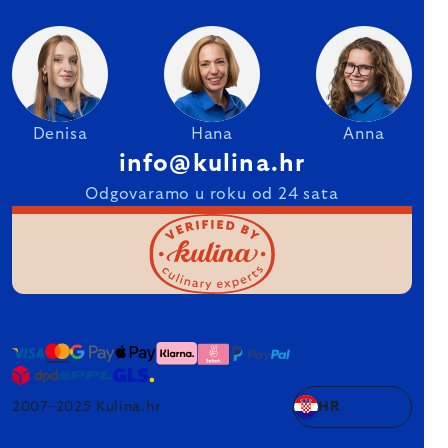
Denisa
Hana
Anna
info@kulina.hr
Odgovaramo u roku od 24 sata
2007–2025 Kulina.hr
HR