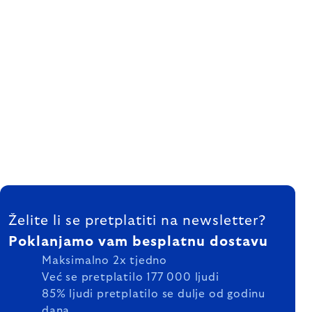
FOOTER
Želite li se pretplatiti na newsletter?
Poklanjamo vam besplatnu dostavu
Maksimalno 2x tjedno
Već se pretplatilo 177 000 ljudi
85% ljudi pretplatilo se dulje od godinu
dana