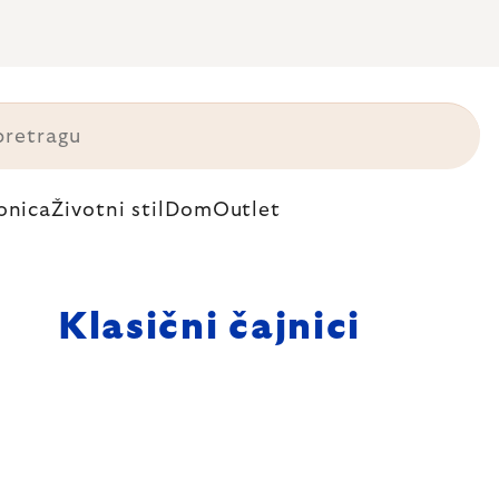
onica
Životni stil
Dom
Outlet
Klasični čajnici