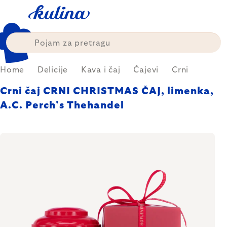
Skip
to
content
Home
Delicije
Kava i čaj
Čajevi
Crni
Crni čaj CRNI CHRISTMAS ČAJ, limenka,
A.C. Perch's Thehandel