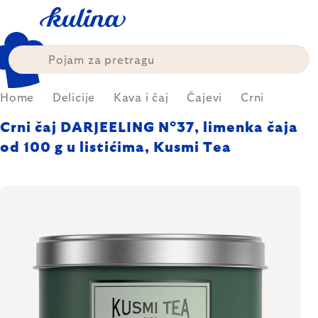
Skip
to
content
Home
Delicije
Kava i čaj
Čajevi
Crni
Crni čaj DARJEELING N°37, limenka čaja
od 100 g u listićima, Kusmi Tea