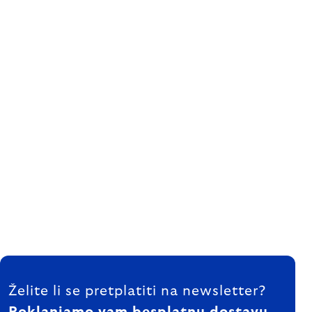
FOOTER
Želite li se pretplatiti na newsletter?