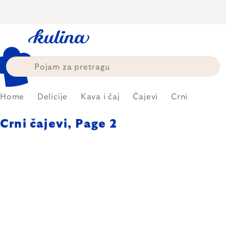
Skip
to
content
Home
Delicije
Kava i čaj
Čajevi
Crni
Crni čajevi
, Page 2