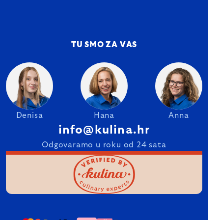
TU SMO ZA VAS
Denisa
Hana
Anna
info@kulina.hr
Odgovaramo u roku od 24 sata