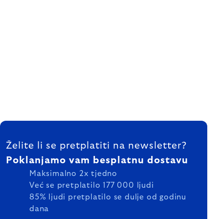
FOOTER
Želite li se pretplatiti na newsletter?
Poklanjamo vam besplatnu dostavu
Maksimalno 2x tjedno
Već se pretplatilo 177 000 ljudi
85% ljudi pretplatilo se dulje od godinu
dana