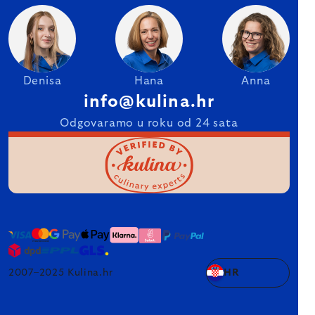
Denisa
Hana
Anna
info@kulina.hr
Odgovaramo u roku od 24 sata
2007–2025 Kulina.hr
HR