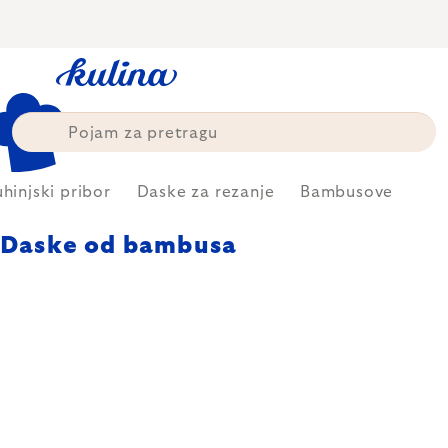
Skip
to
content
hinjski pribor
Daske za rezanje
Bambusove
Daske od bambusa