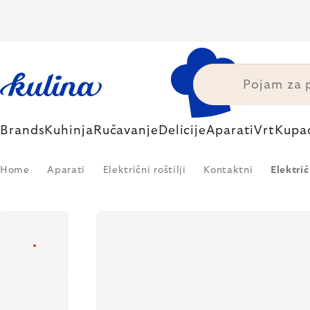
Skip
to
content
Brands
Kuhinja
Ručavanje
Delicije
Aparati
Vrt
Kupa
Home
Aparati
Električni roštilji
Kontaktni
Elektri