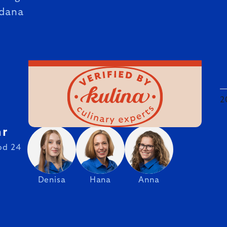
dana
2
hr
od 24
Denisa
Hana
Anna