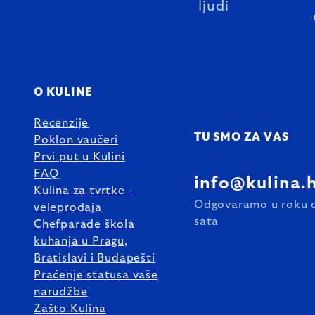
ljudi
O KULINE
Recenzije
TU SMO ZA VAS
Poklon vaučeri
Prvi put u Kulini
FAQ
info@kulina.
Kulina za tvrtke -
Odgovaramo u roku 
veleprodaja
sata
Chefparade škola
kuhanja u Pragu,
Bratislavi i Budapešti
Praćenje statusa vaše
narudžbe
Zašto Kulina