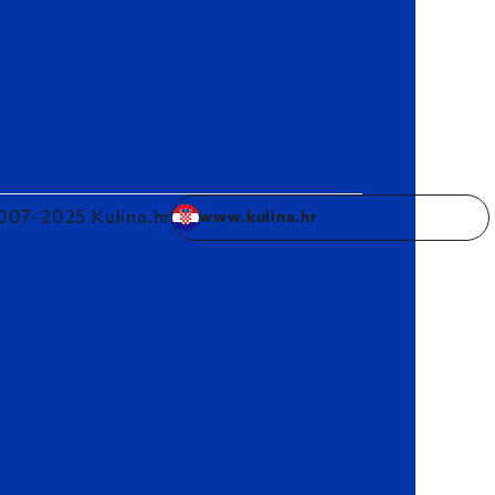
007–2025 Kulina.hr
www.kulina.hr