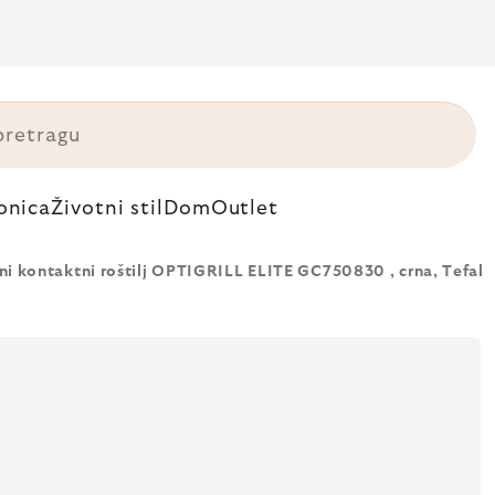
onica
Životni stil
Dom
Outlet
čni kontaktni roštilj OPTIGRILL ELITE GC750830 , crna, Tefal