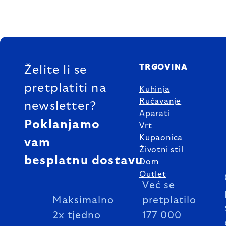
FOOTER
TRGOVINA
Želite li se
pretplatiti na
Kuhinja
Ručavanje
newsletter?
Aparati
Poklanjamo
Vrt
Kupaonica
vam
Životni stil
besplatnu dostavu
Dom
Outlet
Već se
Maksimalno
pretplatilo
2x tjedno
177 000