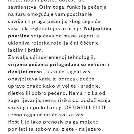
meso, ribu ili povrće dovesti do
savršenstva. Osim toga, funkcija pečenja
na žaru omogućuje vam postizanje
savršenih pruga pečenja, zbog čega će
vaša jela izgledati još ukusnije.
Neljepljiva
površina
sprječava da hrana zagori, a
uklonjiva rešetka roštilja čini čišćenje
lakšim i bržim.
Zahvaljujući suvremenoj tehnologiji,
vrijeme pečenja prilagođava se veličini i
debljini mesa
, a zvučni signal vas
obavještava kada je odrezak pečen
upravo onako kako vi volite - srednje,
rijetko ili dobro pečeno. Nema rizika od
zagorijevanja, nema rizika od posluživanja
sirovog ili prekuhanog. OPTIGRILL ELITE
tehnologija učinit će sve za vas.
Roštilj je lako prenosiv pa ga možete
ponijeti sa sobom na izlete - na jezero,