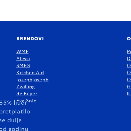
BRENDOVI
O
WMF
P
Alessi
D
SMEG
O
Kitchen Aid
O
JosephJoseph
O
Zwilling
G
de Buyer
K
Eva Solo
85% ljudi
pretplatilo
se dulje
od godinu