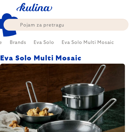
Skip
to
content
e
Brands
Eva Solo
Eva Solo Multi Mosaic
Eva Solo Multi Mosaic