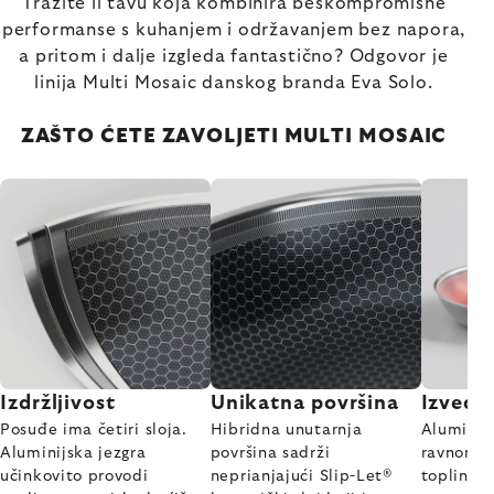
Tražite li tavu koja kombinira beskompromisne
performanse s kuhanjem i održavanjem bez napora,
a pritom i dalje izgleda fantastično? Odgovor je
linija Multi Mosaic danskog branda Eva Solo.
ZAŠTO ĆETE ZAVOLJETI MULTI MOSAIC
Izdržljivost
Unikatna površina
Izvedb
Posuđe ima četiri sloja.
Hibridna unutarnja
Aluminijs
Aluminijska jezgra
površina sadrži
ravnomje
učinkovito provodi
neprianjajući Slip-Let®
toplinu 