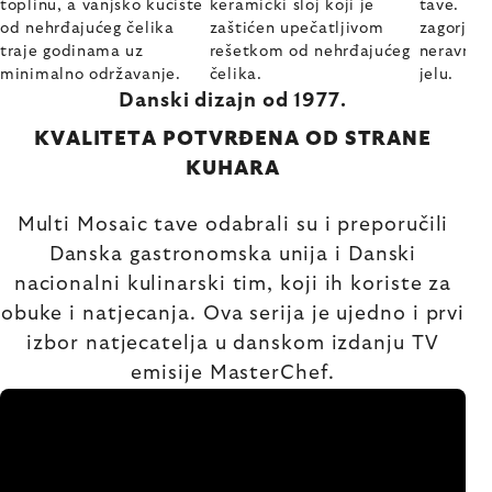
toplinu, a vanjsko kućište
keramički sloj koji je
tave. Re
od nehrđajućeg čelika
zaštićen upečatljivom
zagorjelo
traje godinama uz
rešetkom od nehrđajućeg
neravno
minimalno održavanje.
čelika.
jelu.
Danski dizajn od 1977.
KVALITETA POTVRĐENA OD STRANE
KUHARA
Multi Mosaic tave odabrali su i preporučili
Danska gastronomska unija i Danski
nacionalni kulinarski tim, koji ih koriste za
obuke i natjecanja. Ova serija je ujedno i prvi
izbor natjecatelja u danskom izdanju TV
emisije MasterChef.