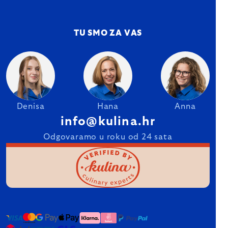
TU SMO ZA VAS
Denisa
Hana
Anna
info@kulina.hr
Odgovaramo u roku od 24 sata