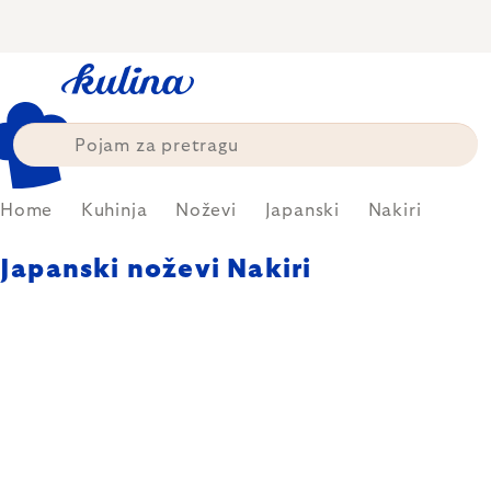
Skip
to
content
Home
Kuhinja
Noževi
Japanski
Nakiri
Japanski noževi Nakiri