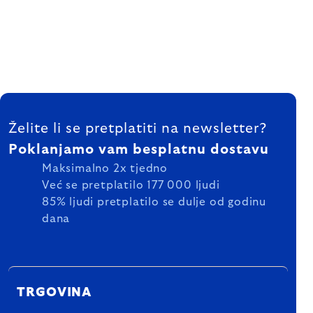
FOOTER
Želite li se pretplatiti na newsletter?
Poklanjamo vam besplatnu dostavu
Maksimalno 2x tjedno
Već se pretplatilo 177 000 ljudi
85% ljudi pretplatilo se dulje od godinu
dana
TRGOVINA