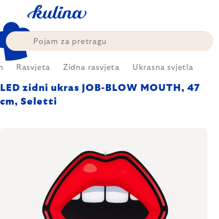
Skip
to
content
m
Rasvjeta
Zidna rasvjeta
Ukrasna svjetla
LED zidni ukras JOB-BLOW MOUTH, 47
cm, Seletti