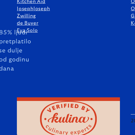
Kitchen Aid
O
JosephJoseph
O
Zwilling
G
de Buyer
K
Eva Solo
85% ljudi
pretplatilo
se dulje
od godinu
dana
2