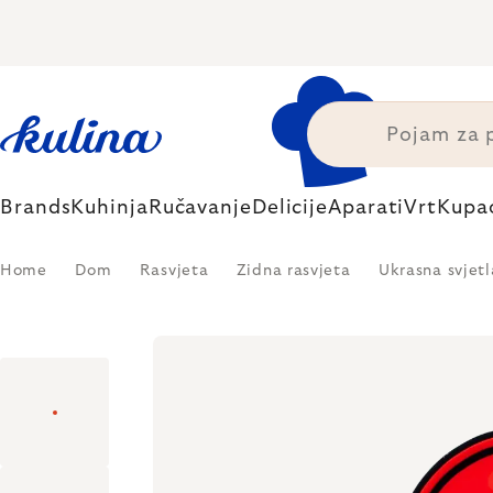
Skip
to
content
Brands
Kuhinja
Ručavanje
Delicije
Aparati
Vrt
Kupa
Home
Dom
Rasvjeta
Zidna rasvjeta
Ukrasna svjetl