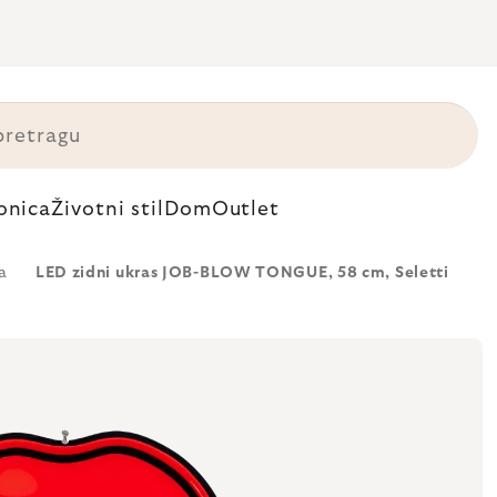
onica
Životni stil
Dom
Outlet
a
LED zidni ukras JOB-BLOW TONGUE, 58 cm, Seletti