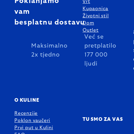
Poklanjamo
Vrt
Kupaonica
vam
Životni stil
besplatnu dostavu
Dom
Outlet
Već se
Maksimalno
pretplatilo
2x tjedno
177 000
ljudi
O KULINE
Recenzije
TU SMO ZA VAS
Poklon vaučeri
Prvi put u Kulini