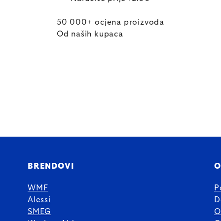
50 000+ ocjena proizvoda
Od naših kupaca
BRENDOVI
O
WMF
P
Alessi
D
SMEG
O