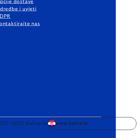
pcije dostave
dredbe i uvjeti
DPR
ontaktirajte nas
007–2025 Kulina.hr
www.kulina.hr