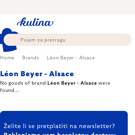
Skip
to
content
Home
Brands
Léon Beyer - Alsace
Léon Beyer - Alsace
No goods of brand
Léon Beyer - Alsace
were
found...
FOOTER
Želite li se pretplatiti na newsletter?