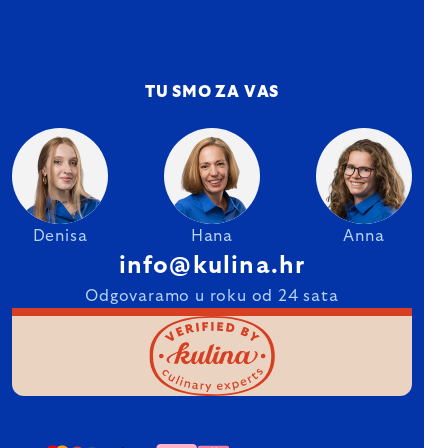
TU SMO ZA VAS
Denisa
Hana
Anna
info@kulina.hr
Odgovaramo u roku od 24 sata