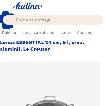
Skip
to
content
Kuhinja
Lonci za kuhanje
Lonci
Aluminij
Lonac ESSENTIAL 24 cm, 6 l, crna,
aluminij, Le Creuset