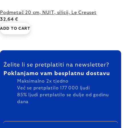
Podmetač 20 cm, NUIT, silicij, Le Creuset
32,64 €
ADD TO CART
FOOTER
Želite li se pretplatiti na newsletter?
Poklanjamo vam besplatnu dostavu
Maksimalno 2x tjedno
Već se pretplatilo 177 000 ljudi
85% ljudi pretplatilo se dulje od godinu
dana