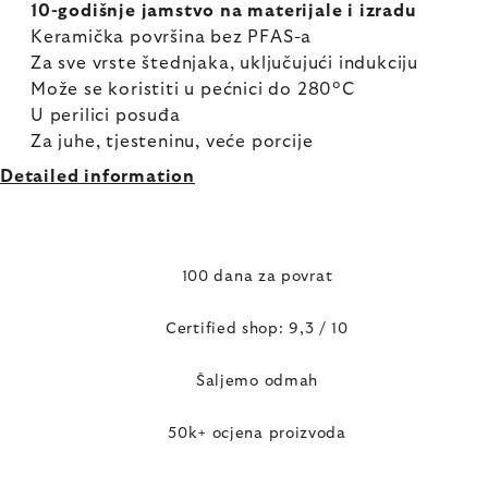
10-godišnje jamstvo na materijale i izradu
Keramička površina bez PFAS-a
Za sve vrste štednjaka, uključujući indukciju
Može se koristiti u pećnici do 280°C
U perilici posuđa
Za juhe, tjesteninu, veće porcije
Detailed information
100 dana za povrat
Certified shop: 9,3 / 10
Šaljemo odmah
50k+ ocjena proizvoda