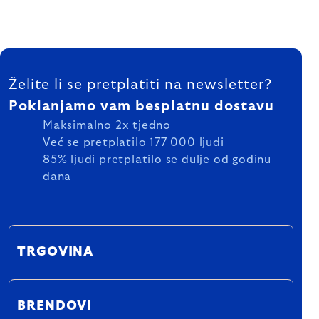
FOOTER
Želite li se pretplatiti na newsletter?
Poklanjamo vam besplatnu dostavu
Maksimalno 2x tjedno
Već se pretplatilo 177 000 ljudi
85% ljudi pretplatilo se dulje od godinu
dana
TRGOVINA
BRENDOVI