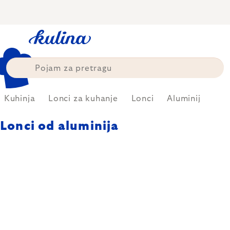
Skip
to
content
Kuhinja
Lonci za kuhanje
Lonci
Aluminij
Lonci od aluminija