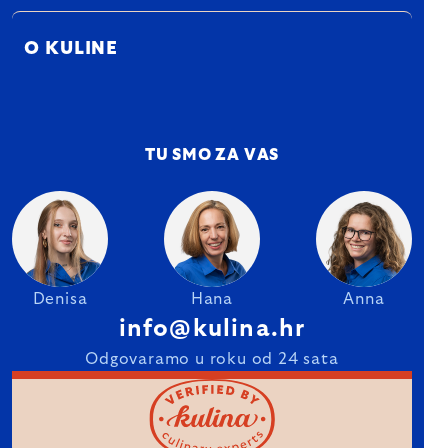
O KULINE
TU SMO ZA VAS
Denisa
Hana
Anna
info@kulina.hr
Odgovaramo u roku od 24 sata