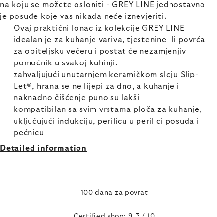
na koju se možete osloniti - GREY LINE jednostavno
je posuđe koje vas nikada neće iznevjeriti.
Ovaj praktični lonac iz kolekcije GREY LINE
idealan je za kuhanje variva, tjestenine ili povrća
za obiteljsku večeru i postat će nezamjenjiv
pomoćnik u svakoj kuhinji.
zahvaljujući unutarnjem keramičkom sloju Slip-
Let®, hrana se ne lijepi za dno, a kuhanje i
naknadno čišćenje puno su lakši
kompatibilan sa svim vrstama ploča za kuhanje,
uključujući indukciju, perilicu u perilici posuđa i
pećnicu
Detailed information
100 dana za povrat
Certified shop: 9,3 / 10