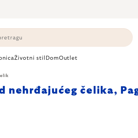
onica
Životni stil
Dom
Outlet
elik
d nehrđajućeg čelika
, Pa