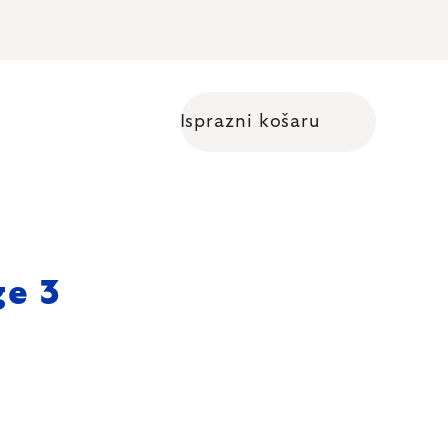
Isprazni košaru
Shopping cart
ge 3