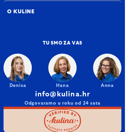
O KULINE
TU SMO ZA VAS
Denisa
Hana
Anna
info@kulina.hr
Odgovaramo u roku od 24 sata