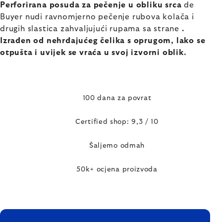
Perforirana posuda za pečenje u obliku srca
de
Buyer nudi ravnomjerno pečenje rubova kolača i
drugih slastica zahvaljujući rupama sa strane
.
Izrađen od nehrđajućeg čelika s oprugom,
lako se
otpušta
i uvijek se vraća u svoj izvorni oblik.
100 dana za povrat
Certified shop: 9,3 / 10
Šaljemo odmah
50k+ ocjena proizvoda
FOOTER