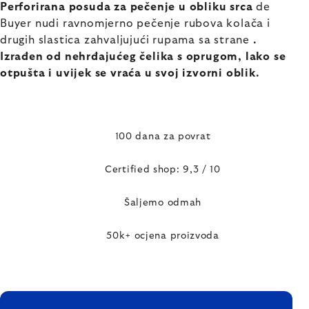
Perforirana posuda za pečenje u obliku srca
de
Buyer nudi ravnomjerno pečenje rubova kolača i
drugih slastica zahvaljujući rupama sa strane
.
Izrađen od nehrđajućeg čelika s oprugom,
lako se
otpušta
i uvijek se vraća u svoj izvorni oblik.
100 dana za povrat
Certified shop: 9,3 / 10
Šaljemo odmah
50k+ ocjena proizvoda
FOOTER