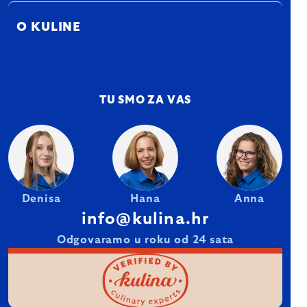
O KULINE
TU SMO ZA VAS
Denisa
Hana
Anna
info@kulina.hr
Odgovaramo u roku od 24 sata