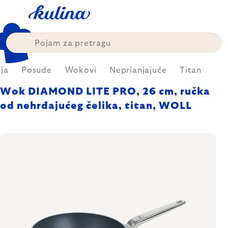
Skip
to
content
ja
Posude
Wokovi
Neprianjajuće
Titan
Wok DIAMOND LITE PRO, 26 cm, ručka
od nehrđajućeg čelika, titan, WOLL