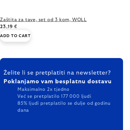
Zaštita za tave, set od 3 kom, WOLL
23,19 €
ADD TO CART
FOOTER
Želite li se pretplatiti na newsletter?
Poklanjamo vam besplatnu dostavu
Maksimalno 2x tjedno
Već se pretplatilo 177 000 ljudi
85% ljudi pretplatilo se dulje od godinu
dana