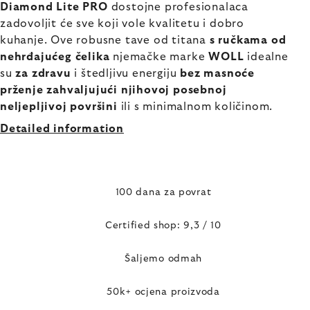
Diamond Lite PRO
dostojne profesionalaca
zadovoljit će sve koji vole kvalitetu i dobro
kuhanje. Ove robusne tave od titana
s ručkama od
nehrđajućeg čelika
njemačke marke
WOLL
idealne
su
za zdravu
i štedljivu energiju
bez masnoće
prženje zahvaljujući njihovoj posebnoj
neljepljivoj površini
ili s minimalnom količinom.
Detailed information
100 dana za povrat
Certified shop: 9,3 / 10
Šaljemo odmah
50k+ ocjena proizvoda