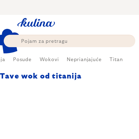
Skip
to
content
ja
Posude
Wokovi
Neprianjajuće
Titan
Tave wok od titanija