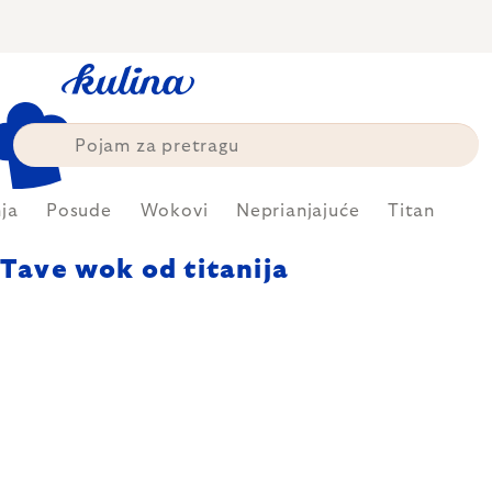
Skip
to
content
ja
Posude
Wokovi
Neprianjajuće
Titan
Tave wok od titanija