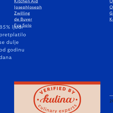
Kitchen Aid
O
JosephJoseph
O
Zwilling
G
de Buyer
K
Eva Solo
85% ljudi
pretplatilo
se dulje
od godinu
dana
2