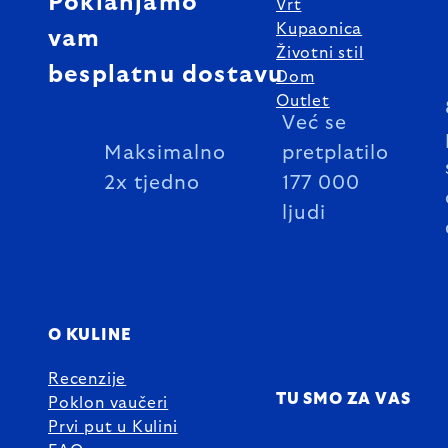
Poklanjamo
Vrt
Kupaonica
vam
Životni stil
besplatnu dostavu
Dom
Outlet
Već se
Maksimalno
pretplatilo
2x tjedno
177 000
ljudi
O KULINE
Recenzije
TU SMO ZA VAS
Poklon vaučeri
Prvi put u Kulini