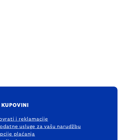
 KUPOVINI
ovrati i reklamacije
odatne usluge za vašu narudžbu
pcije plaćanja