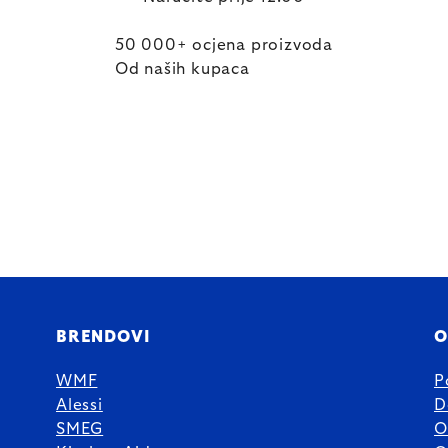
50 000+ ocjena proizvoda
Od naših kupaca
BRENDOVI
O
WMF
P
Alessi
D
SMEG
O