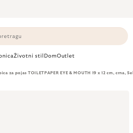
onica
Životni stil
Dom
Outlet
bica za pojas TOILETPAPER EYE & MOUTH 19 x 12 cm, crna, Sel