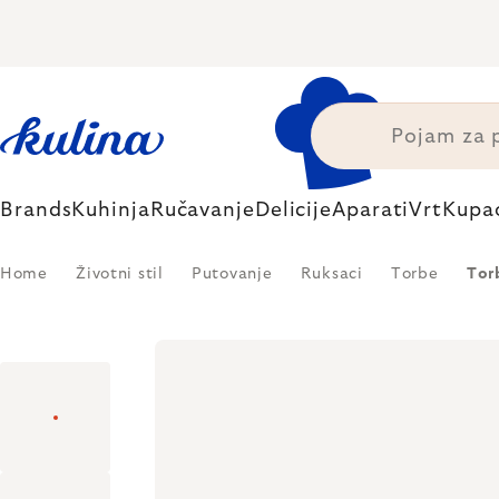
Skip
to
content
Brands
Kuhinja
Ručavanje
Delicije
Aparati
Vrt
Kupa
Home
Životni stil
Putovanje
Ruksaci
Torbe
Tor