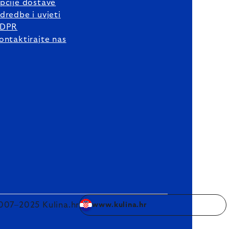
pcije dostave
dredbe i uvjeti
DPR
ontaktirajte nas
007–2025 Kulina.hr
www.kulina.hr