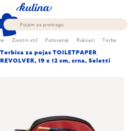
Skip
to
content
me
Životni stil
Putovanje
Ruksaci
Torbe
Torbica za pojas TOILETPAPER
REVOLVER, 19 x 12 cm, crna, Seletti