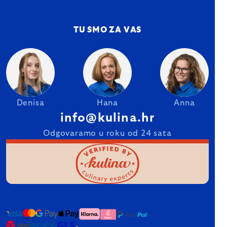
TU SMO ZA VAS
Denisa
Hana
Anna
info@kulina.hr
Odgovaramo u roku od 24 sata