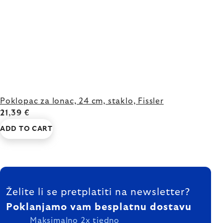
Poklopac za lonac, 24 cm, staklo, Fissler
21,39 €
ADD TO CART
FOOTER
Želite li se pretplatiti na newsletter?
Poklanjamo vam besplatnu dostavu
Maksimalno 2x tjedno