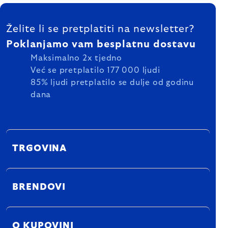
FOOTER
Želite li se pretplatiti na newsletter?
Poklanjamo vam besplatnu dostavu
Maksimalno 2x tjedno
Već se pretplatilo 177 000 ljudi
85% ljudi pretplatilo se dulje od godinu
dana
TRGOVINA
BRENDOVI
O KUPOVINI