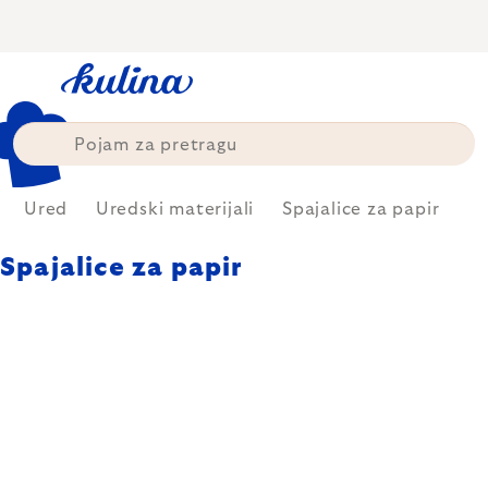
Skip
to
content
Ured
Uredski materijali
Spajalice za papir
Spajalice za papir