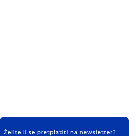
FOOTER
Želite li se pretplatiti na newsletter?