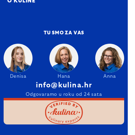
O KULINE
TU SMO ZA VAS
Denisa
Hana
Anna
info@kulina.hr
Odgovaramo u roku od 24 sata