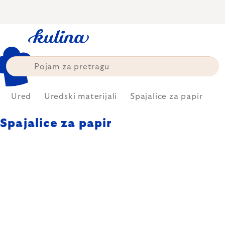
Skip
to
content
Ured
Uredski materijali
Spajalice za papir
Spajalice za papir