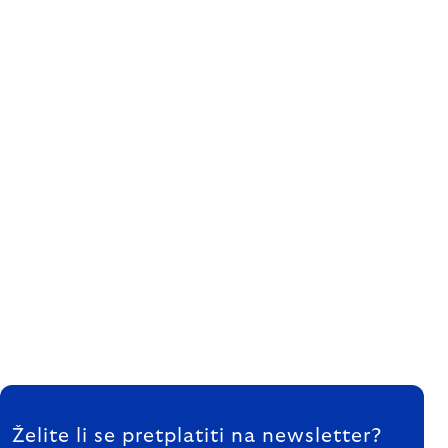
FOOTER
Želite li se pretplatiti na newsletter?