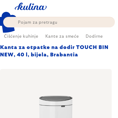
Skip
to
content
Čišćenje kuhinje
Kante za smeće
Dodirne
Kanta za otpatke na dodir TOUCH BIN
NEW, 40 l, bijela, Brabantia