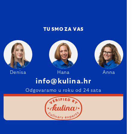
TU SMO ZA VAS
Denisa
Hana
Anna
info@kulina.hr
Odgovaramo u roku od 24 sata