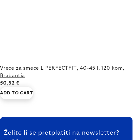
Vreće za smeće L PERFECTFIT, 40-45 l, 120 kom,
Brabantia
50,52 €
ADD TO CART
FOOTER
Želite li se pretplatiti na newsletter?