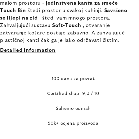
malom prostoru -
jedinstvena kanta za smeće
Touch Bin
štedi prostor u svakoj kuhinji.
Savršeno
se lijepi na zid
i štedi vam mnogo prostora.
Zahvaljujući sustavu
Soft-Touch
, otvaranje i
zatvaranje košare postaje zabavno. A zahvaljujući
plastičnoj kanti čak ga je lako održavati čistim.
Detailed information
100 dana za povrat
Certified shop: 9,3 / 10
Šaljemo odmah
50k+ ocjena proizvoda