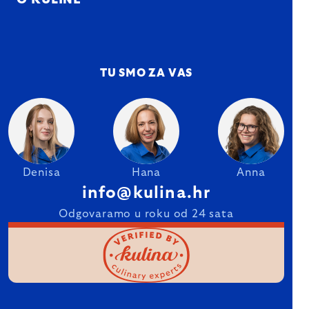
O KULINE
TU SMO ZA VAS
Denisa
Hana
Anna
info@kulina.hr
Odgovaramo u roku od 24 sata