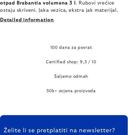
otpad Brabantia volumena 3 l
. Rubovi vrećice
ostaju skriveni. Jaka vezica, ekstra jak materijal.
Detailed information
100 dana za povrat
Certified shop: 9,3 / 10
Šaljemo odmah
50k+ ocjena proizvoda
FOOTER
Želite li se pretplatiti na newsletter?