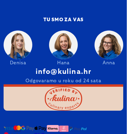
TU SMO ZA VAS
Denisa
Hana
Anna
info@kulina.hr
Odgovaramo u roku od 24 sata