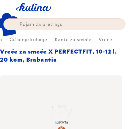
Skip
to
content
a
Čišćenje kuhinje
Kante za smeće
Vreće
Vreće za smeće X PERFECTFIT, 10-12 l,
20 kom, Brabantia