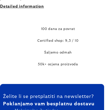
Detailed information
100 dana za povrat
Certified shop: 9,3 / 10
Šaljemo odmah
50k+ ocjena proizvoda
FOOTER
Želite li se pretplatiti na newsletter?
Poklanjamo vam besplatnu dostavu