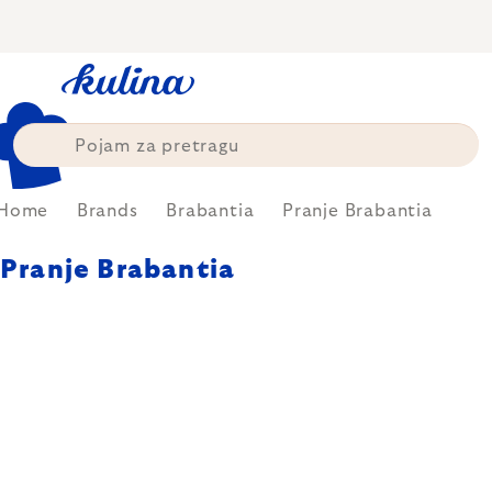
Skip
to
content
Home
Brands
Brabantia
Pranje Brabantia
Pranje Brabantia