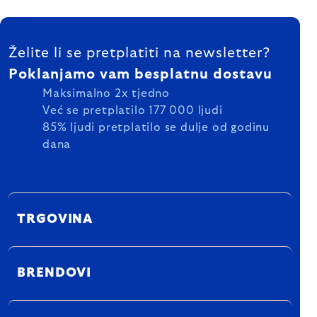
FOOTER
Želite li se pretplatiti na newsletter?
Poklanjamo vam besplatnu dostavu
Maksimalno 2x tjedno
Već se pretplatilo 177 000 ljudi
85% ljudi pretplatilo se dulje od godinu
dana
TRGOVINA
BRENDOVI