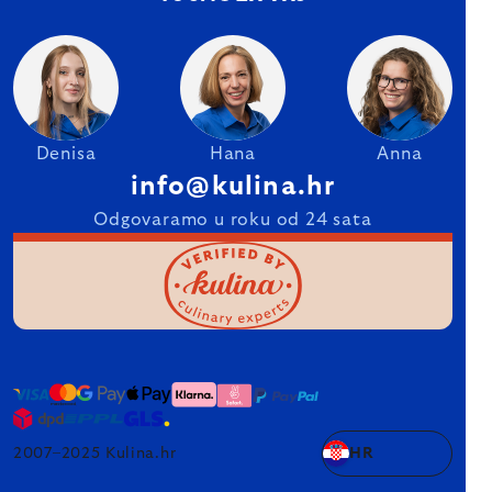
Denisa
Hana
Anna
info@kulina.hr
Odgovaramo u roku od 24 sata
2007–2025 Kulina.hr
HR