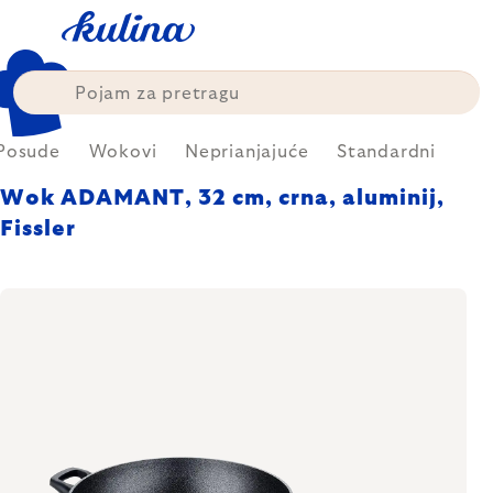
Skip
to
content
Posude
Wokovi
Neprianjajuće
Standardni
Wok ADAMANT, 32 cm, crna, aluminij,
Fissler