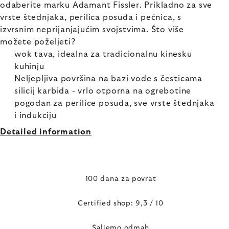
odaberite marku Adamant Fissler. Prikladno za sve
vrste štednjaka, perilica posuđa i pećnica, s
izvrsnim neprijanjajućim svojstvima. Što više
možete poželjeti?
wok tava, idealna za tradicionalnu kinesku
kuhinju
Neljepljiva površina na bazi vode s česticama
silicij karbida - vrlo otporna na ogrebotine
pogodan za perilice posuđa, sve vrste štednjaka
i indukciju
Detailed information
100 dana za povrat
Certified shop: 9,3 / 10
Šaljemo odmah