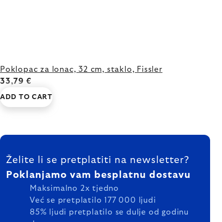
Poklopac za lonac, 32 cm, staklo, Fissler
33,79 €
ADD TO CART
FOOTER
Želite li se pretplatiti na newsletter?
Poklanjamo vam besplatnu dostavu
Maksimalno 2x tjedno
Već se pretplatilo 177 000 ljudi
85% ljudi pretplatilo se dulje od godinu