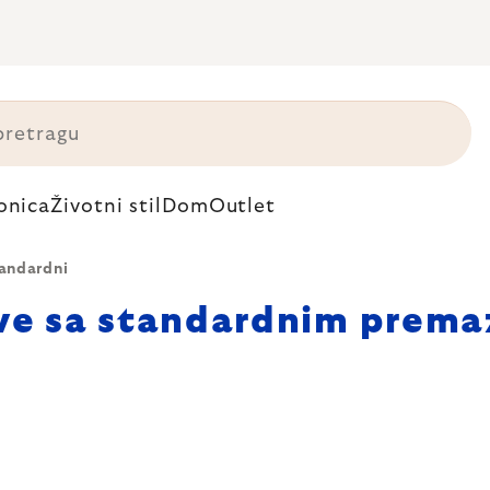
onica
Životni stil
Dom
Outlet
andardni
ve sa standardnim prem