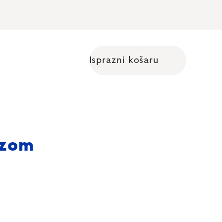
Isprazni košaru
Shopping cart
azom