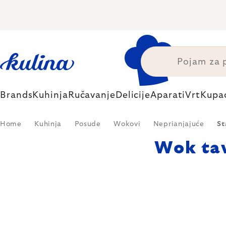
Skip
to
content
Brands
Kuhinja
Ručavanje
Delicije
Aparati
Vrt
Kupa
Home
Kuhinja
Posude
Wokovi
Neprianjajuće
St
Wok ta