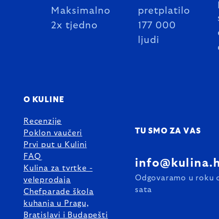
Maksimalno
pretplatilo
2x tjedno
177 000
ljudi
O KULINE
Recenzije
TU SMO ZA VAS
Poklon vaučeri
Prvi put u Kulini
FAQ
info@kulina.
Kulina za tvrtke -
Odgovaramo u roku 
veleprodaja
sata
Chefparade škola
kuhanja u Pragu,
Bratislavi i Budapešti