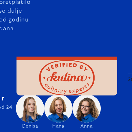
pretplatilo
se dulje
od godinu
dana
2
hr
od 24
Denisa
Hana
Anna