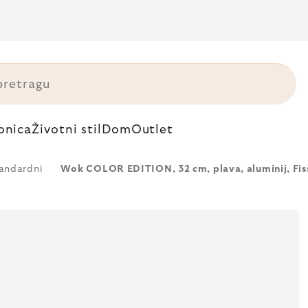
onica
Životni stil
Dom
Outlet
andardni
Wok COLOR EDITION, 32 cm, plava, aluminij, Fis