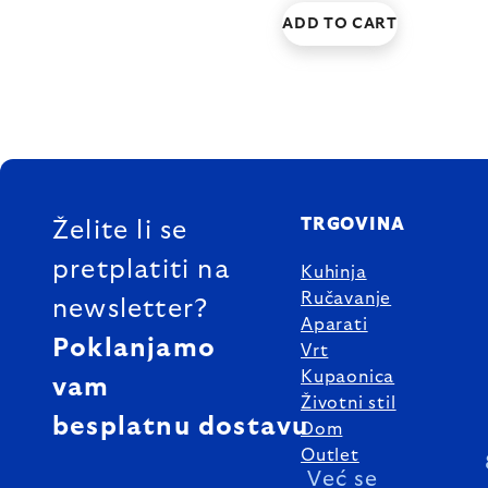
ADD TO CART
FOOTER
TRGOVINA
Želite li se
pretplatiti na
Kuhinja
Ručavanje
newsletter?
Aparati
Poklanjamo
Vrt
Kupaonica
vam
Životni stil
besplatnu dostavu
Dom
Outlet
Već se