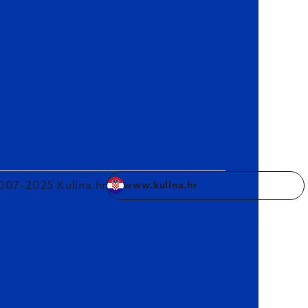
007–2025 Kulina.hr
www.kulina.hr