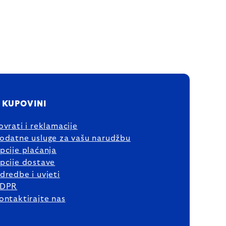
 KUPOVINI
ovrati i reklamacije
odatne usluge za vašu narudžbu
pcije plaćanja
pcije dostave
dredbe i uvjeti
DPR
ontaktirajte nas