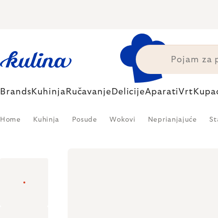
Skip
to
content
Brands
Kuhinja
Ručavanje
Delicije
Aparati
Vrt
Kupa
Home
Kuhinja
Posude
Wokovi
Neprianjajuće
St