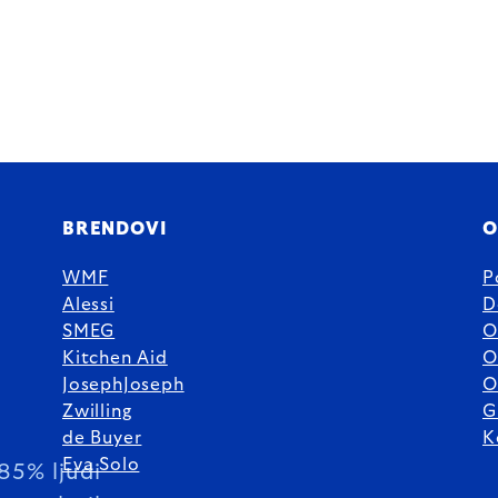
BRENDOVI
O
WMF
P
Alessi
D
SMEG
O
Kitchen Aid
O
JosephJoseph
O
Zwilling
G
de Buyer
K
Eva Solo
85% ljudi