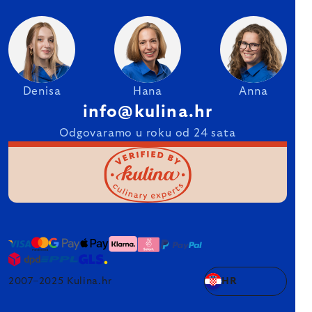
Denisa
Hana
Anna
info@kulina.hr
Odgovaramo u roku od 24 sata
2007–2025 Kulina.hr
HR