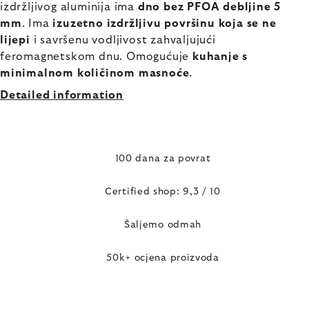
izdržljivog aluminija ima
dno bez PFOA debljine 5
mm
. Ima
izuzetno izdržljivu površinu koja se ne
lijepi
i savršenu vodljivost zahvaljujući
feromagnetskom dnu. Omogućuje
kuhanje s
minimalnom količinom masnoće
.
Detailed information
100 dana za povrat
Certified shop: 9,3 / 10
Šaljemo odmah
50k+ ocjena proizvoda