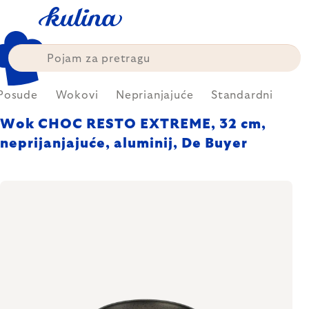
Skip
to
content
Posude
Wokovi
Neprianjajuće
Standardni
Wok CHOC RESTO EXTREME, 32 cm,
neprijanjajuće, aluminij, De Buyer