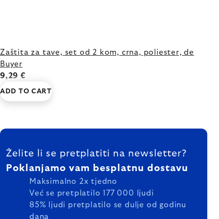
Zaštita za tave, set od 2 kom, crna, poliester, de
Buyer
9,29 €
ADD TO CART
FOOTER
Želite li se pretplatiti na newsletter?
Poklanjamo vam besplatnu dostavu
Maksimalno 2x tjedno
Već se pretplatilo 177 000 ljudi
85% ljudi pretplatilo se dulje od godinu
dana