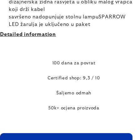
dizajnerska zidna rasvjeta u obliku malog vrapca
koji drži kabel
savršeno nadopunjuje stolnu lampuSPARROW
LED žarulja je uključeno u paket
Detailed information
100 dana za povrat
Certified shop: 9,3 / 10
Šaljemo odmah
50k+ ocjena proizvoda
FOOTER