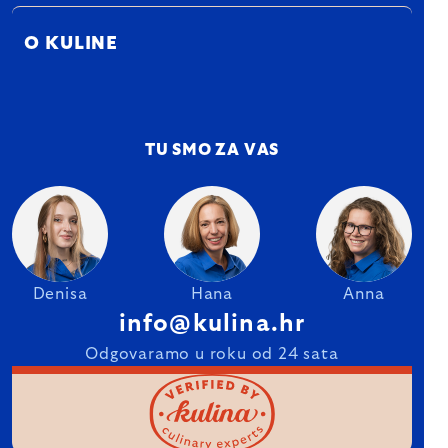
O KULINE
TU SMO ZA VAS
Denisa
Hana
Anna
info@kulina.hr
Odgovaramo u roku od 24 sata