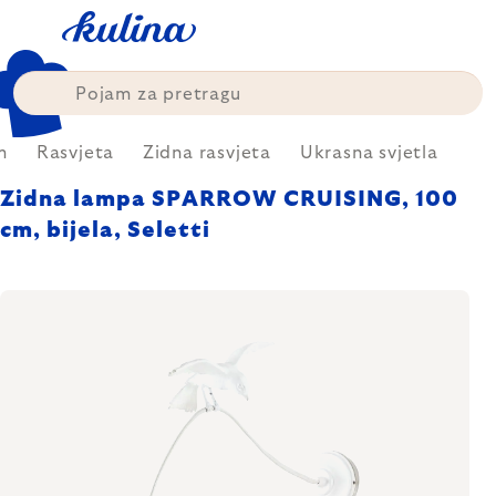
Skip
to
content
m
Rasvjeta
Zidna rasvjeta
Ukrasna svjetla
Zidna lampa SPARROW CRUISING, 100
cm, bijela, Seletti