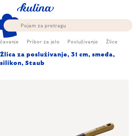
Skip
to
content
čavanje
Pribor za jelo
Posluživanje
Žlice
Žlica za posluživanje, 31 cm, smeđa,
silikon, Staub