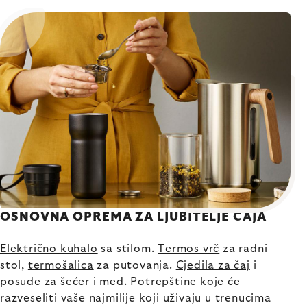
OSNOVNA OPREMA ZA LJUBITELJE ČAJA
Električno kuhalo
sa stilom.
Termos vrč
za radni
stol,
termošalica
za putovanja.
Cjedila za čaj
i
posude za šećer i med
. Potrepštine koje će
razveseliti vaše najmilije koji uživaju u trenucima