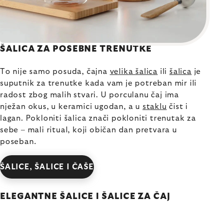
ŠALICA ZA POSEBNE TRENUTKE
To nije samo posuda, čajna
velika šalica
ili
šalica
je
suputnik za trenutke kada vam je potreban mir ili
radost zbog malih stvari. U porculanu čaj ima
nježan okus, u keramici ugodan, a u
staklu
čist i
lagan. Pokloniti šalica znači pokloniti trenutak za
sebe – mali ritual, koji običan dan pretvara u
poseban.
ŠALICE, ŠALICE I ČAŠE
ELEGANTNE ŠALICE I ŠALICE ZA ČAJ