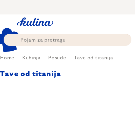
Skip
to
content
Home
Kuhinja
Posude
Tave od titanija
Tave od titanija