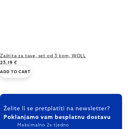
Zaštita za tave, set od 3 kom, WOLL
23,19 €
ADD TO CART
FOOTER
Želite li se pretplatiti na newsletter?
Poklanjamo vam besplatnu dostavu
Maksimalno 2x tjedno