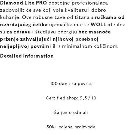
Diamond Lite PRO
dostojne profesionalaca
zadovoljit će sve koji vole kvalitetu i dobro
kuhanje. Ove robusne tave od titana
s ručkama od
nehrđajućeg čelika
njemačke marke
WOLL
idealne
su
za zdravu
i štedljivu energiju
bez masnoće
prženje zahvaljujući njihovoj posebnoj
neljepljivoj površini
ili s minimalnom količinom.
Detailed information
100 dana za povrat
Certified shop: 9,3 / 10
Šaljemo odmah
50k+ ocjena proizvoda