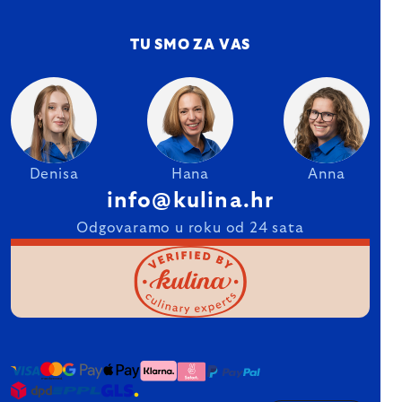
TU SMO ZA VAS
Denisa
Hana
Anna
info@kulina.hr
Odgovaramo u roku od 24 sata