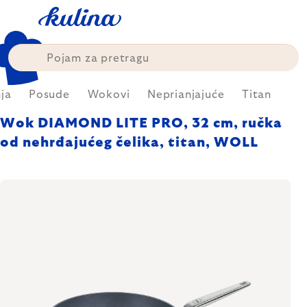
Skip
to
content
ja
Posude
Wokovi
Neprianjajuće
Titan
Wok DIAMOND LITE PRO, 32 cm, ručka
od nehrđajućeg čelika, titan, WOLL