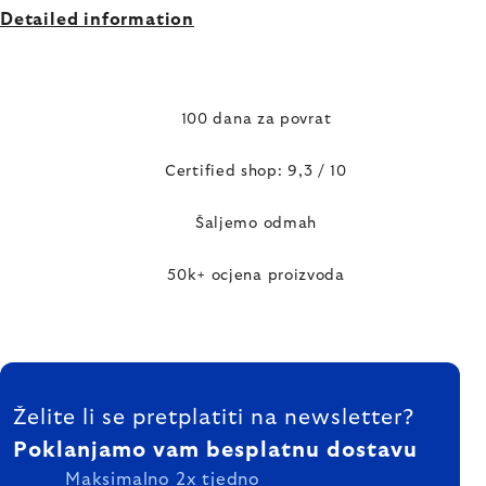
Detailed information
100 dana za povrat
Certified shop: 9,3 / 10
Šaljemo odmah
50k+ ocjena proizvoda
FOOTER
Želite li se pretplatiti na newsletter?
Poklanjamo vam besplatnu dostavu
Maksimalno 2x tjedno