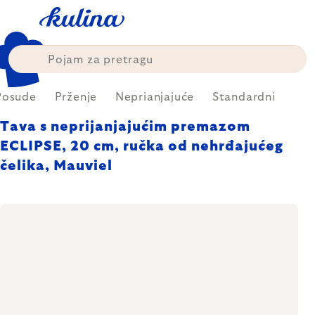
Skip
to
content
Posude
Prženje
Neprianjajuće
Standardni
Tava s neprijanjajućim premazom
ECLIPSE, 20 cm, ručka od nehrđajućeg
čelika, Mauviel