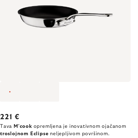
221 €
Tava
M'cook
opremljena je inovativnom ojačanom
troslojnom Eclipse
neljepljivom površinom.