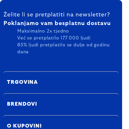
FOOTER
Želite li se pretplatiti na newsletter?
Poklanjamo vam besplatnu dostavu
Maksimalno 2x tjedno
Već se pretplatilo 177 000 ljudi
85% ljudi pretplatilo se dulje od godinu
dana
TRGOVINA
BRENDOVI
O KUPOVINI