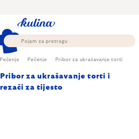
Skip
to
content
Pečenje
Pečenje
Pribor za ukrašavanje torti
Pribor za ukrašavanje torti i
rezači za tijesto